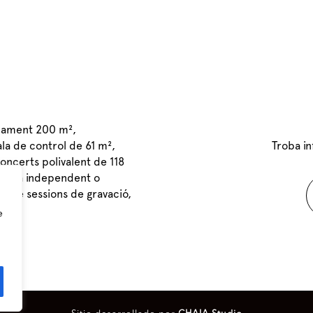
adament 200 m²,
ala de control de 61 m²,
Troba i
concerts polivalent de 118
anera independent o
entre sessions de gravació,
rids.
e