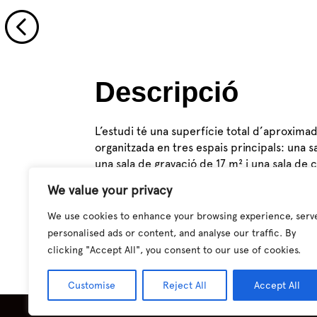
<
Descripció
L’estudi té una superfície total d’aproxim
organitzada en tres espais principals: una s
una sala de gravació de 17 m² i una sala de 
m². Aquestes zones poden funcionar de m
We value your privacy
simultània, cosa que permet un ús flexible 
assajos, gravacions en directe i formats híb
We use cookies to enhance your browsing experience, serv
personalised ads or content, and analyse our traffic. By
clicking "Accept All", you consent to our use of cookies.
Customise
Reject All
Accept All